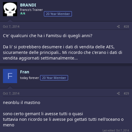
BRANDI
Franco's Trainer
20 Year Member
Oct 7, 2014
#28
C'e' qualcuni che ha i Famitsu di quegli anni?
Da li' si potrebbero desumere i dati di vendita delle AES,
sicuramente delle principali.. Mi ricordo che c'erano i dati di
vendita aggiornati settimanalmente...
Fran
F
today forever
20 Year Member
Oct 7, 2014
#29
neonblu il mastino
sono certo gemant li avesse tutti o quasi
tuttavia non ricordo se li avesse poi gettati tutti nell'oceano o
meno
Last edited:
Oct 7, 2014