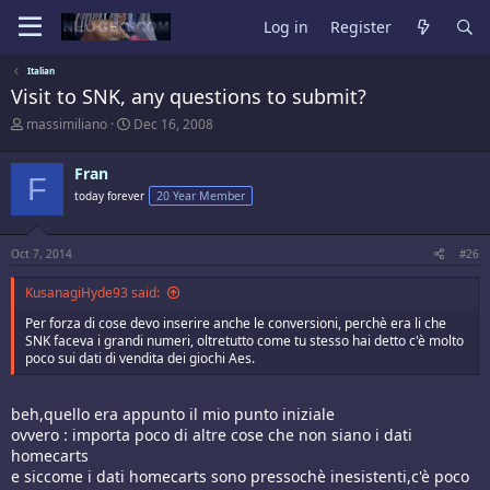
Log in
Register
Italian
Visit to SNK, any questions to submit?
T
S
massimiliano
Dec 16, 2008
h
t
r
a
Fran
e
r
F
a
t
today forever
20 Year Member
d
d
s
a
t
t
Oct 7, 2014
#26
a
e
r
KusanagiHyde93 said:
t
e
Per forza di cose devo inserire anche le conversioni, perchè era li che
r
SNK faceva i grandi numeri, oltretutto come tu stesso hai detto c'è molto
poco sui dati di vendita dei giochi Aes.
beh,quello era appunto il mio punto iniziale
ovvero : importa poco di altre cose che non siano i dati
homecarts
e siccome i dati homecarts sono pressochè inesistenti,c'è poco