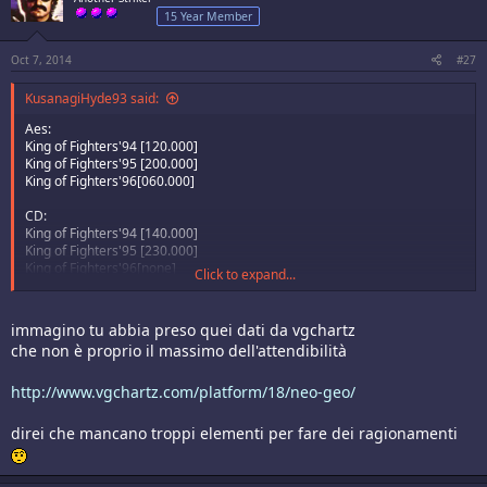
15 Year Member
Oct 7, 2014
#27
KusanagiHyde93 said:
Aes:
King of Fighters'94 [120.000]
King of Fighters'95 [200.000]
King of Fighters'96[060.000]
CD:
King of Fighters'94 [140.000]
King of Fighters'95 [230.000]
King of Fighters'96[none]
Click to expand...
Samurai Spirit:
Samurai Spirit [070.000]
immagino tu abbia preso quei dati da vgchartz
Samurai Spirit II [250.000]
che non è proprio il massimo dell'attendibilità
Samurai Spirit III [080.000]
CD:
http://www.vgchartz.com/platform/18/neo-geo/
Samurai Spirit [200.000]
direi che mancano troppi elementi per fare dei ragionamenti