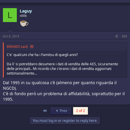
Laguy
L
n00b
Oct 8, 2014
#30
BRANDI said:
C'e' qualcuni che ha i Famitsu di quegli anni?
Da li' si potrebbero desumere i dati di vendita delle AES, sicuramente
delle principali.. Mi ricordo che c'erano i dati di vendita aggiornati
settimanalmente...
Dal 1995 in su qualcosa c'è (almeno per quanto riguarda il
NGCD).
C'è di fondo però un problema di affidabilità, soprattutto per il
1995.
First
Prev
2 of 2
You must log in or register to reply here.