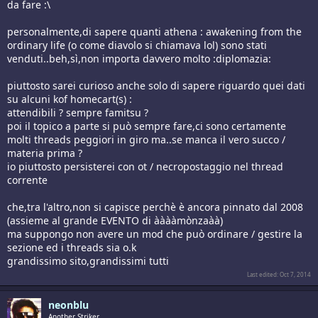
da fare :\
personalmente,di sapere quanti athena : awakening from the
ordinary life (o come diavolo si chiamava lol) sono stati
venduti..beh,sì,non importa davvero molto :diplomazia:
piuttosto sarei curioso anche solo di sapere riguardo quei dati
su alcuni kof homecart(s) :
attendibili ? sempre famitsu ?
poi il topico a parte si può sempre fare,ci sono certamente
molti threads peggiori in giro ma..se manca il vero succo /
materia prima ?
io piuttosto persisterei con ot / necropostaggio nel thread
corrente
che,tra l'altro,non si capisce perchè è ancora pinnato dal 2008
(assieme al grande EVENTO di ààààmònzaàà)
ma suppongo non avere un mod che può ordinare / gestire la
sezione ed i threads sia o.k
grandissimo sito,grandissimi tutti
Last edited:
Oct 7, 2014
neonblu
Another Striker