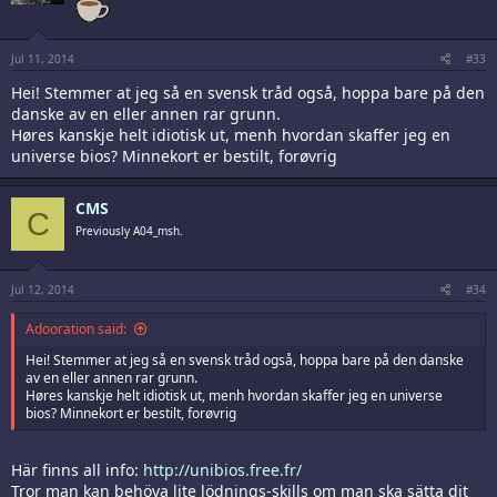
Jul 11, 2014
#33
Hei! Stemmer at jeg så en svensk tråd også, hoppa bare på den
danske av en eller annen rar grunn.
Høres kanskje helt idiotisk ut, menh hvordan skaffer jeg en
universe bios? Minnekort er bestilt, forøvrig
CMS
C
Previously A04_msh.
Jul 12, 2014
#34
Adooration said:
Hei! Stemmer at jeg så en svensk tråd også, hoppa bare på den danske
av en eller annen rar grunn.
Høres kanskje helt idiotisk ut, menh hvordan skaffer jeg en universe
bios? Minnekort er bestilt, forøvrig
Här finns all info:
http://unibios.free.fr/
Tror man kan behöva lite lödnings-skills om man ska sätta dit