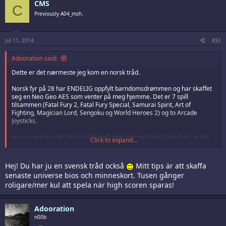
CMS
C
Previously A04_msh.
Jul 11, 2014
#32
Adooration said:
Dette er det nærmeste jeg kom en norsk tråd.
Norsk fyr på 28 har ENDELIG oppfylt barndomsdrømmen og har skaffet
seg en Neo Geo AES som venter på meg hjemme. Det er 7 spill
tilsammen (Fatal Fury 2, Fatal Fury Special, Samurai Spirit, Art of
Fighting, Magician Lord, Sengoku og World Heroes 2) og to Arcade
Joysticks.
Jeg tar gjerne imot tips og råd angående min nye Neo Geo; Hvor er det
Click to expand...
bra å kjøpe spill, trengs det minnekort, er det andre ting jeg bør vite?
Gleder meg til å komme hjem fra ferie for å koble opp min NeoGeo
Hej! Du har ju en svensk tråd också
Mitt tips är att skaffa
senaste universe bios och minneskort. Tusen gånger
roligare/mer kul att spela när high scoren sparas!
Adooration
n00b