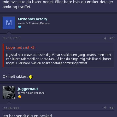
mig hvis ikke du hører noget. Eller bare hvis du ønsker detaljer
omkring træffet.
MrRobotFactory
M
Kuroko's Training Dummy
Nov 16, 2013
#29
Juggernaut said:
Jeg skal nok prøve at huske dig. Vi har snakket en gang i marts, men intet
er sikkert. Mit mobil er 22766149. Så kan du pinge mig hvis ikke du hører
noget. Eller bare hvis du ønsker detaljer omkring træffet.
Ok helt sikkert
Juggernaut
Tarma's Gun Polisher
Feb 24, 2014
#30
Jeg har sendt dig en besked.