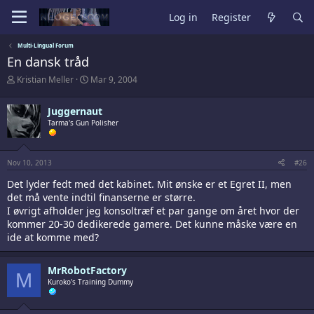
Log in
Register
Multi-Lingual Forum
En dansk tråd
T
S
Kristian Meller
Mar 9, 2004
h
t
r
a
Juggernaut
e
r
a
Tarma's Gun Polisher
t
d
d
s
a
t
t
Nov 10, 2013
#26
a
e
r
Det lyder fedt med det kabinet. Mit ønske er et Egret II, men
t
det må vente indtil finanserne er større.
e
I øvrigt afholder jeg konsoltræf et par gange om året hvor der
r
kommer 20-30 dedikerede gamere. Det kunne måske være en
ide at komme med?
MrRobotFactory
M
Kuroko's Training Dummy