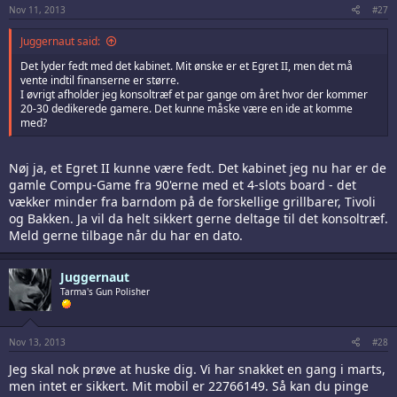
Nov 11, 2013
#27
Juggernaut said:
Det lyder fedt med det kabinet. Mit ønske er et Egret II, men det må
vente indtil finanserne er større.
I øvrigt afholder jeg konsoltræf et par gange om året hvor der kommer
20-30 dedikerede gamere. Det kunne måske være en ide at komme
med?
Nøj ja, et Egret II kunne være fedt. Det kabinet jeg nu har er de
gamle Compu-Game fra 90'erne med et 4-slots board - det
vækker minder fra barndom på de forskellige grillbarer, Tivoli
og Bakken. Ja vil da helt sikkert gerne deltage til det konsoltræf.
Meld gerne tilbage når du har en dato.
Juggernaut
Tarma's Gun Polisher
Nov 13, 2013
#28
Jeg skal nok prøve at huske dig. Vi har snakket en gang i marts,
men intet er sikkert. Mit mobil er 22766149. Så kan du pinge