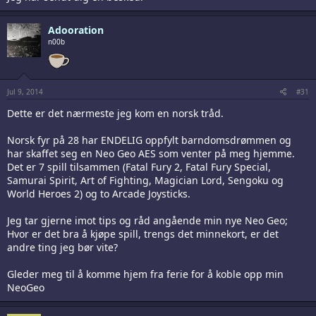
Adooration
n00b
Jul 9, 2014
#31
Dette er det nærmeste jeg kom en norsk tråd.
Norsk fyr på 28 har ENDELIG oppfylt barndomsdrømmen og
har skaffet seg en Neo Geo AES som venter på meg hjemme.
Det er 7 spill tilsammen (Fatal Fury 2, Fatal Fury Special,
Samurai Spirit, Art of Fighting, Magician Lord, Sengoku og
World Heroes 2) og to Arcade Joysticks.
Jeg tar gjerne imot tips og råd angående min nye Neo Geo;
Hvor er det bra å kjøpe spill, trengs det minnekort, er det
andre ting jeg bør vite?
Gleder meg til å komme hjem fra ferie for å koble opp min
NeoGeo