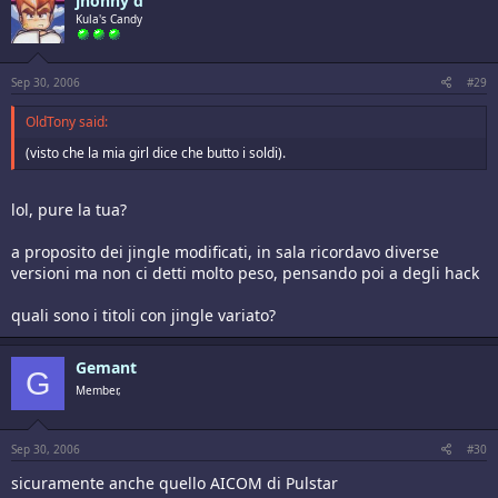
jhonny d
Kula's Candy
Sep 30, 2006
#29
OldTony said:
(visto che la mia girl dice che butto i soldi).
lol, pure la tua?
a proposito dei jingle modificati, in sala ricordavo diverse
versioni ma non ci detti molto peso, pensando poi a degli hack
quali sono i titoli con jingle variato?
Gemant
G
Member,
Sep 30, 2006
#30
sicuramente anche quello AICOM di Pulstar