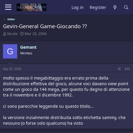
Log in
Register
Italian
Gevin-General Game-Giocando ??
T
S
Nicola
Mar 28, 2006
h
t
r
a
Gemant
e
r
G
a
t
Member,
d
d
s
a
t
t
Sep 30, 2006
#26
a
e
r
molto spesso il megabittaggio era errato prima della
t
distribuzione effettiva del gioco, alcune voci davano view point
e
come un gioco da 144 mega, per questo fu degno di attenzione
r
tra il novembre e il dicembre 1992.
ci sono parecchie leggende su questo titolo...
la versione inzialmente distribuita sotto etichetta sammy, che
nessuno (o forse solo qualcuno) ha visto