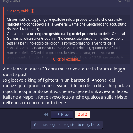
May 2, 2026
#45
OldTony said:
Mi permetto di aggiungere qualche info a proposito visto che essendo
napoletano conoscevo sia la General Game che Giocando (ho acquistato
da loro il NEO-GEO).
Giocando era un negozio gestito dal figlio del proprietario della General
Games, si chiamava Giovanni, l'ho conosciuto personalmente, avevo la
tessera per il noleggio dei giochi. Promozionarono la vendita della
console come Giocando su Console Mania (rivista), quando telefonai il
num era della GG ed il negozio, sulla stessa strada, era ancora in
allestimento. Infatti ritirai la console da GG che era 10 Mt. piu avanti. A
Click to expand...
proposito sono felice possessore di un NEO GEO AEC (si avete letto
bene) quello con lo scatolo bianco e la striscia rossa su. E' credo uno dei
A distanza di quasi 20 anni mi iscrivo a questo forum e leggo
primi modelli importati, infatti ha all'interno una scheda aggiuntiva della
questo post.
SNK per funzionare in PAL ma a 60Hz. C'è una foto qui del mio modello:
Io giocavo a king of fighters in un baretto di Ancona, dei
http://en.wikipedia.org/wiki/Image:Neomb.jpg
ragazzi piu' grandi conoscevano i titolari della ditta che portava
Ritornando all'argomento, di lì a poco aprì Giocando, che acquistava da
GG e poi rivendeva o noleggiava. Ovviamente il prezzo finale era lo
i giochi e ogni tanto sentivo che neo geo ed snk avevano le sedi
stesso per non farsi concorrenza. Probabilmente la SNK vietava il
italiane a Napoli, forse avevo letto anche qualcosa sulle riviste
noleggio delle cartucce, e GG trovò così il modo di noleggiare senza
dell'epoca ma non ricordo bene.
apparire direttamente.
Giocando andò avanti per quasi 2 anni credo, poi all'uscita del NEO GEO
First
CD chiuse i battenti. Ora c'è una lavanderia in quel negozio!
Prev
2 of 2
Da Giocando si poteva effettuare la permuta delle cartucce, sto ancora
mangiandomi le mani per non aver comprato majong, e stakes winners,
You must log in or register to reply here.
che all'epoca Giovanni voleva rifilarmi per forza essendo titoli poco