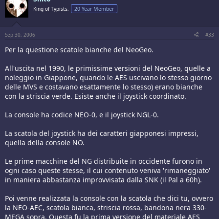
King of Typists,
20 Year Member
Sep 30, 2006
#33
Per la questione scatole bianche del NeoGeo.
All'uscita nel 1990, le primissime versioni del NeoGeo, quelle a
noleggio in Giappone, quando le AES uscivano lo stesso giorno
delle MVS e costavano esattamente lo stesso) erano bianche
con la striscia verde. Esiste anche il joystick coordinato.
La console ha codice NEO-0, e il joystick NGL-0.
La scatola del joystick ha dei caratteri giapponesi impressi,
quella della console NO.
Le prime macchine del NG distribuite in occidente furono in
ogni caso queste stesse, il cui contenuto veniva 'rimaneggiato'
in maniera abbastanza improvvisata dalla SNK (il Pal a 60h).
Poi venne realizzata la console con la scatola che dici tu, ovvero
la NEO-AEC, scatola bianca, striscia rossa, bandona nera 330-
MEGA sopra. Questa fu la prima versione del materiale AES