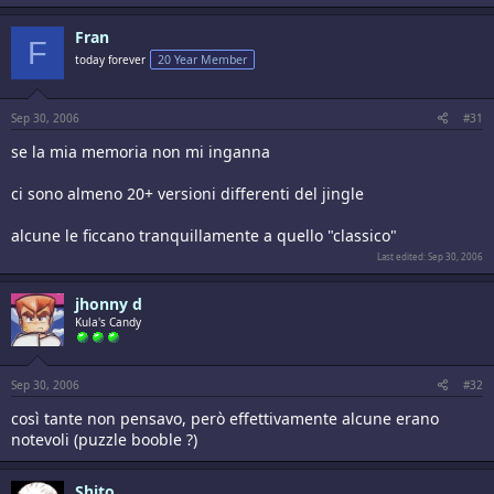
Fran
F
today forever
20 Year Member
Sep 30, 2006
#31
se la mia memoria non mi inganna
ci sono almeno 20+ versioni differenti del jingle
alcune le ficcano tranquillamente a quello "classico"
Last edited:
Sep 30, 2006
jhonny d
Kula's Candy
Sep 30, 2006
#32
così tante non pensavo, però effettivamente alcune erano
notevoli (puzzle booble ?)
Shito