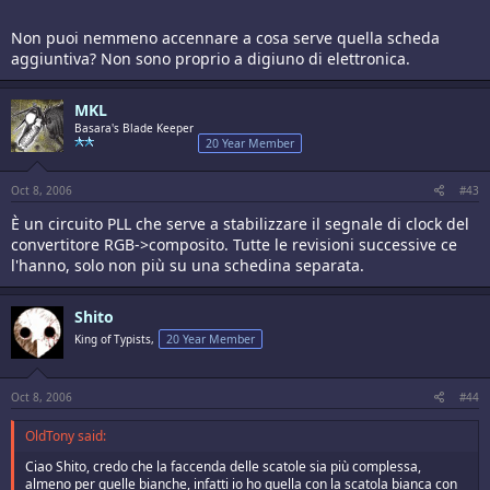
Non puoi nemmeno accennare a cosa serve quella scheda
aggiuntiva? Non sono proprio a digiuno di elettronica.
MKL
Basara's Blade Keeper
20 Year Member
Oct 8, 2006
#43
È un circuito PLL che serve a stabilizzare il segnale di clock del
convertitore RGB->composito. Tutte le revisioni successive ce
l'hanno, solo non più su una schedina separata.
Shito
King of Typists,
20 Year Member
Oct 8, 2006
#44
OldTony said:
Ciao Shito, credo che la faccenda delle scatole sia più complessa,
almeno per quelle bianche, infatti io ho quella con la scatola bianca con