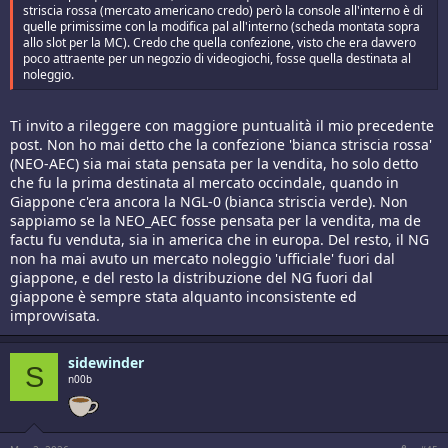
striscia rossa (mercato americano credo) però la console all'interno è di
quelle primissime con la modifica pal all'interno (scheda montata sopra
allo slot per la MC). Credo che quella confezione, visto che era davvero
poco attraente per un negozio di videogiochi, fosse quella destinata al
noleggio.
Ti invito a rileggere con maggiore puntualità il mio precedente
post. Non ho mai detto che la confezione 'bianca striscia rossa'
(NEO-AEC) sia mai stata pensata per la vendita, ho solo detto
che fu la prima destinata al mercato occindale, quando in
Giappone c'era ancora la NGL-0 (bianca striscia verde). Non
sappiamo se la NEO_AEC fosse pensata per la vendita, ma de
factu fu venduta, sia in america che in europa. Del resto, il NG
non ha mai avuto un mercato noleggio 'ufficiale' fuori dal
giappone, e del resto la distribuzione del NG fuori dal
giappone è sempre stata alquanto inconsistente ed
improvvisata.
sidewinder
S
n00b