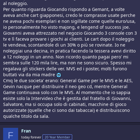
al noleggio.
Per quanto riguarda Giocando rispondo a Gemant, a volte
aveva anche cart giapponesi, credo le comprasse usate perche
ne aveva pochi esemplari e non sigillate come quelle euro/usa,
io personalmente ho visto majong, e lengend of success joe.
Giovanni aveva attrezzato nel negozio Giocando 3 console con 3
tv e lì faceva provare i giochi ai clienti. Le cart dopo il noleggio
le vendeva, scontandole di un 30% o più se rovinate. Io ne
noleggiai una decina, in pratica facendo la tessera avevi diritto
a 12 noleggi in un anno. Non ricordo quanto pagai pero' mi
sembra sulle 120 mila lire, ma non ne sono sicuro. Spesso mi
regalava gli stickers delle ver. MVS ed i poster, molti furono
buttati via da mia madre
Cmq le due societa' erano: General Game per le MVS e le AES,
Gevin nacque per distribuire il neo geo cd, mentre General
Game continuava solo con le MVS. Al momento che io sappia
esiste solo la Intervideo che è gestita dal fratello di Giovanni,
Salvatore, ma si occupa solo di cabinati, macchine di gioco
autorizzate (quelle che ci sono dai tabaccai) e distribuiscono
qualche titolo da sala.
Fran
F
today forever
20 Year Member