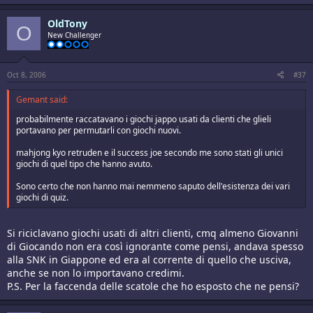
OldTony
O
New Challenger
Oct 8, 2006
#37
Gemant said:
probabilmente raccatavano i giochi jappo usati da clienti che glieli
portavano per permutarli con giochi nuovi.
mahjong kyo retruden e il success joe secondo me sono stati gli unici
giochi di quel tipo che hanno avuto.
Sono certo che non hanno mai nemmeno saputo dell'esistenza dei vari
giochi di quiz.
Si riciclavano giochi usati di altri clienti, cmq almeno Giovanni
di Giocando non era così ignorante come pensi, andava spesso
alla SNK in Giappone ed era al corrente di quello che usciva,
anche se non lo importavano credimi.
P.S. Per la faccenda delle scatole che ho esposto che ne pensi?