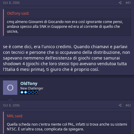
Oct 8, 2006
#41
OldTony said:
cmq almeno Giovanni di Giocando non era così ignorante come pensi,
andava spesso alla SNK in Giappone ed era al corrente di quello che
usciva,
se è come dici, era l'unico credimi. Quando chiamavi e parlavi
con tecnici e persone che si occpavano della distribuzione, non
sapevano nemmeno dell'esistenza di giochi come samurai
shodown 4 (giochi che loro stessi tipo avevano vendutoa tutta
l'Italia 6 mesi prima), ti giuro che è proprio così.
OldTony
O
New Challenger
Oct 8, 2006
#42
MKL said:
Quella scheda non c'entra niente col PAL, infatti si trova anche su sistemi
NTSC. È un'altra cosa, complicata da spiegare.