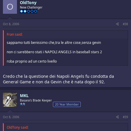
OldTony
O
New Challenger
Oct 8, 2006
#38
Fran said:
sappiamo tutti benissimo che,tra le altre cose,senza gevin
non ci sarebbero stati i NAPOLI ANGELS in baseball stars 2
roba proprio ad un certo livello
Credo che la questione dei Napoli Angels fu condotta da
General Game e non da Gevin che è nata dopo il 92.
MKL
Basara's Blade Keeper
20 Year Member
Oct 8, 2006
#39
OldTony said: