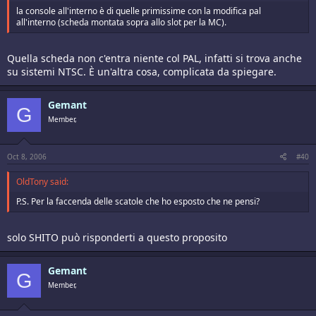
la console all'interno è di quelle primissime con la modifica pal
all'interno (scheda montata sopra allo slot per la MC).
Quella scheda non c'entra niente col PAL, infatti si trova anche
su sistemi NTSC. È un'altra cosa, complicata da spiegare.
Gemant
G
Member,
Oct 8, 2006
#40
OldTony said:
P.S. Per la faccenda delle scatole che ho esposto che ne pensi?
solo SHITO può risponderti a questo proposito
Gemant
G
Member,